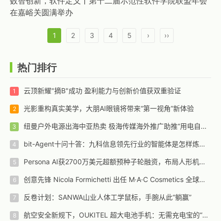
数智创新，软件定义丨第十二届示范性软件学院联盟年会
在嘉峪关圆满举办
1
2
3
4
5
›
››
热门排行
云顶新耀"摘B"成功 盈利能力与创新价值获双重验证
光影重构真实美学，大朋AI眼镜将带来“第一视角”新体验
纽曼户外电源出海中亚热卖 极海传媒海外推广助推“用电自由梦”
bit-Agent十问十答：九科信息领先行业的智能体是怎样炼成的？
Persona AI获2700万美元超额预种子轮融资，布局人形机器人未来
创意先锋 Nicola Formichetti 出任 M·A·C Cosmetics 全球创意总监
反卷计划：SANWA山业人体工学鼠标，手腕从此“躺赢”
航空安全新规下，OUKITEL 超大电池手机：无需充电宝的“自给”续航方案