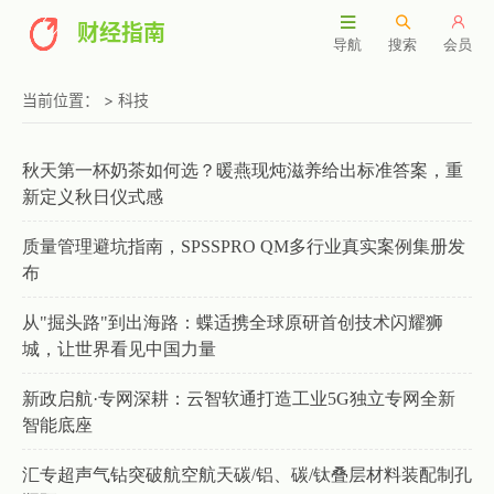
财经指南
导航
搜索
会员
当前位置：
>
科技
秋天第一杯奶茶如何选？暖燕现炖滋养给出标准答案，重
新定义秋日仪式感
质量管理避坑指南，SPSSPRO QM多行业真实案例集册发
布
从"掘头路"到出海路：蝶适携全球原研首创技术闪耀狮
城，让世界看见中国力量
新政启航·专网深耕：云智软通打造工业5G独立专网全新
智能底座
汇专超声气钻突破航空航天碳/铝、碳/钛叠层材料装配制孔