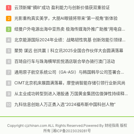
云顶新耀"摘B"成功 盈利能力与创新价值获双重验证
光影重构真实美学，大朋AI眼镜将带来“第一视角”新体验
纽曼户外电源出海中亚热卖 极海传媒海外推广助推“用电自由梦”
北京能源国际2024年业绩：战略韧性筑基 创新效能引领绿色增长新范式
聚势 谋远 创共赢丨科立讯2025全国合作伙伴大会圆满落幕
百琦自行车与珠海横琴凯悦酒店联合举办骑行澳门活动​
通用原子航空系统公司（GA-ASI）与韩国韩华公司签署合作协议
CIMT北京机床展圆满落幕，摩登纳智能存储引领行业新风尚
从主业成功转型到进入港股通 万国黄金集团估值弹性持续释放
九科信息创始人万正勇入选“2024福布斯中国科创人物”
Copyright cjzhinan.com ALL Rights Reserved.Powered By 财经指南 版权
所有 |
湘ICP备2023029281号