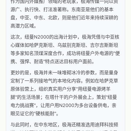
作为国内外媒推广领域的老玩家，极海传媒一向以资
源广、执行快、打法准著称。东南亚是他们的基本
盘，中亚、中东、北欧，则是他们近年来持续深耕的
高潜力区域。
这次，纽曼N2000的出海计划中，极海凭借与中亚核
心媒体如哈萨克斯坦、乌兹别克斯坦、吉尔吉斯斯坦
等多家知名顶煤深度合作，成功将纽曼户外电源的"便
携、强悍、耐造"特点送达目标用户面前。
更妙的是，极海并未一味堆砌冰冷的参数，而是量身
定制了一系列接地气的本地化内容。例如在哈萨克草
原体验营上，组织真实用户分享"用纽曼电源烤羊
腿"的生活场景；在塔什干的户外展会上，策划"纽曼
电力挑战赛"，让用户用N2000为多台设备供电，亲
眼见证它的"硬核能耐"。
与此同时，在中东地区，极海还精准选用迪拜科技频