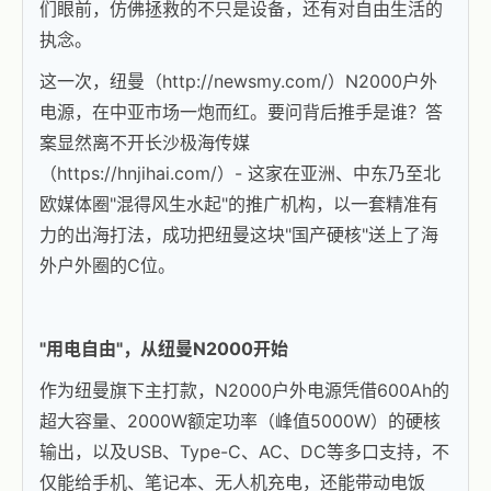
们眼前，仿佛拯救的不只是设备，还有对自由生活的
执念。
这一次，纽曼（
http://newsmy.com/
）N2000户外
电源，在中亚市场一炮而红。要问背后推手是谁？答
案显然离不开长沙极海传媒
（
https://hnjihai.com/
）- 这家在亚洲、中东乃至北
欧媒体圈"混得风生水起"的推广机构，以一套精准有
力的出海打法，成功把纽曼这块"国产硬核"送上了海
外户外圈的C位。
"用电自由"，从纽曼N2000开始
作为纽曼旗下主打款，N2000户外电源凭借600Ah的
超大容量、2000W额定功率（峰值5000W）的硬核
输出，以及USB、Type-C、AC、DC等多口支持，不
仅能给手机、笔记本、无人机充电，还能带动电饭