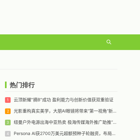
热门排行
云顶新耀"摘B"成功 盈利能力与创新价值获双重验证
光影重构真实美学，大朋AI眼镜将带来“第一视角”新体验
纽曼户外电源出海中亚热卖 极海传媒海外推广助推“用电自由梦”
Persona AI获2700万美元超额预种子轮融资，布局人形机器人未来