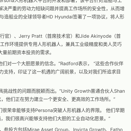
ersona人形机器人平台的开发和部署，该平台针对造船与工
旨在解决严重的劳动力短缺问题并提高工作场所的安全性，从而增
经与造船业的全球领导者HD Hyundai签署了一项协议，将人形
官）、Jerry Pratt（首席技术官）和Jide Akinyode（首
的工作环境提供专用人形机器人，兼具工业级精度和类人灵巧
对大量前期资本投资的需求。
对一个大胆愿景的信念。”Radford表示， “这些合作伙伴
大力支持，印证了这一机遇的广阔前景，以及对我们所追求目
战性的问题而脱颖而出。”Unity Growth普通合伙人Shan
仅是自动化，他们正在努力建立一个更安全、更高效的工作场所。”
充道：“我们很荣幸能够支持Persona突破人形机器人的界限。 他们早期
的机遇，我们很高兴能够支持他们大胆的工业自动化愿景。”
参投方包括Mirae Asset Group、Invicta Growth、Fatho