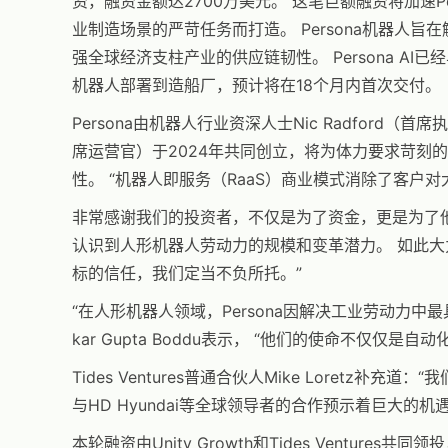
资，融资金额达2700万美元。 这笔巨额融资将加速P
业制造场景的严苛任务而打造。 Persona机器人
强全球经济支柱产业的供应链韧性。 Persona AI已
机器人部署到造船厂，预计将在18个月内首次交付。
Persona由机器人行业资深人士Nic Radford（首席执行
席运营官）于2024年共同创立，将为体力要求苛刻
性。 “机器人即服务（RaaS）商业模式消除了客户
非常感谢我们的投资者，不仅是为了资金，更是为了他们
认识到人形机器人劳动力的规模和变革潜力。 如此
标的信任，我们定当不负所托。”
“在人形机器人领域，Persona因解决工业劳动力中最具挑
kar Gupta Boddu表示， “他们的使命不仅
Tides Ventures普通合伙人Mike Loretz补
与HD Hyundai等全球领导者的合作预示着巨大
本轮融资由Unity Growth和Tides Ventures共同领投，