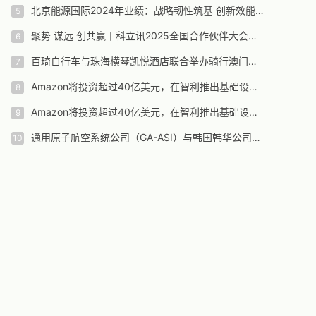
北京能源国际2024年业绩：战略韧性筑基 创新效能引领绿色增长新范式
聚势 谋远 创共赢丨科立讯2025全国合作伙伴大会圆满落幕
百琦自行车与珠海横琴凯悦酒店联合举办骑行澳门活动​
Amazon将投资超过40亿美元，在智利推出基础设施区域
Amazon将投资超过40亿美元，在智利推出基础设施区域
通用原子航空系统公司（GA-ASI）与韩国韩华公司签署合作协议