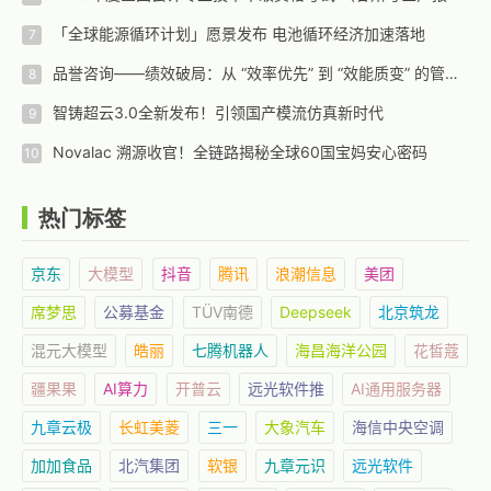
「全球能源循环计划」愿景发布 电池循环经济加速落地
品誉咨询——绩效破局：从 “效率优先” 到 “效能质变” 的管理范式革新
智铸超云3.0全新发布！引领国产模流仿真新时代
Novalac 溯源收官！全链路揭秘全球60国宝妈安心密码
热门标签
京东
大模型
抖音
腾讯
浪潮信息
美团
席梦思
公募基金
TÜV南德
Deepseek
北京筑龙
混元大模型
皓丽
七腾机器人
海昌海洋公园
花皙蔻
疆果果
AI算力
开普云
远光软件推
AI通用服务器
九章云极
长虹美菱
三一
大象汽车
海信中央空调
加加食品
北汽集团
软银
九章元识
远光软件