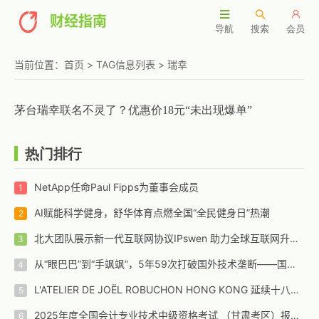
财经指南
导航
搜索
会员
当前位置：
首页
> TAG信息列表 > 瑞幸
茅台瑞幸联名不灵了？优惠价18元“未出现爆单”
热门排行
NetApp任命Paul Fipps为董事会成员
AI赋能科学健身，舒华体育点燃全国“全民健身日”热潮
北大团队展示新一代互联网协议IPswen 助力全球互联网升级和演化
从“眼巴巴”到“手飒飒”，5年59次打破国外技术垄断——国家管网集团北京管道有限公司“红色劲旅自主维保突击队”攻坚实录
L'ATELIER DE JOËL ROBUCHON HONG KONG 延续十八载辉煌传奇 今夏载誉回归置地廣塲
2025年度全国会计专业技术中级资格考试 （甘肃考区）报名公告