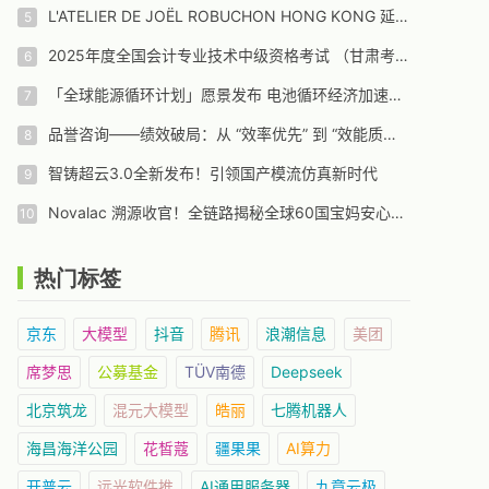
L'ATELIER DE JOËL ROBUCHON HONG KONG 延续十八载辉煌传奇 今夏载誉回归置地廣塲
2025年度全国会计专业技术中级资格考试 （甘肃考区）报名公告
「全球能源循环计划」愿景发布 电池循环经济加速落地
品誉咨询——绩效破局：从 “效率优先” 到 “效能质变” 的管理范式革新
智铸超云3.0全新发布！引领国产模流仿真新时代
Novalac 溯源收官！全链路揭秘全球60国宝妈安心密码
热门标签
京东
大模型
抖音
腾讯
浪潮信息
美团
席梦思
公募基金
TÜV南德
Deepseek
北京筑龙
混元大模型
皓丽
七腾机器人
海昌海洋公园
花皙蔻
疆果果
AI算力
开普云
远光软件推
AI通用服务器
九章云极