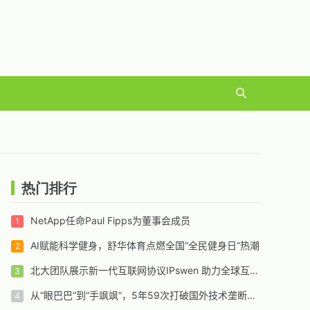
热门排行
NetApp任命Paul Fipps为董事会成员
AI赋能科学健身，舒华体育点燃全国“全民健身日”热潮
北大团队展示新一代互联网协议IPswen 助力全球互联网升级和演化
从“眼巴巴”到“手飒飒”，5年59次打破国外技术垄断——国家管网集团北京管道有限公司“红色劲旅自主维保突击队”攻坚实录